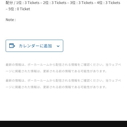
配分 / 1位 : 3 Tickets – 2位 : 3 Tickets – 3位 : 3 Tickets – 4位 : 3 Tickets
– 5位 : 0 Ticket
Poker
Note :
Tour
カレンダーに追加
最新の情報は、ポーカールームから配信される情報をご確認ください。当ウェブペ
ージに掲載された情報は、更新される前の情報である可能性があります。
最新の情報は、ポーカールームから配信される情報をご確認ください。当ウェブペ
ージに掲載された情報は、更新される前の情報である可能性があります。