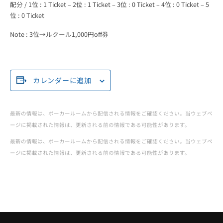
配分 / 1位 : 1 Ticket – 2位 : 1 Ticket – 3位 : 0 Ticket – 4位 : 0 Ticket – 5
位 : 0 Ticket
Poker
Note : 3位→ルクール1,000円off券
Tour
カレンダーに追加
最新の情報は、ポーカールームから配信される情報をご確認ください。当ウェブペ
ージに掲載された情報は、更新される前の情報である可能性があります。
最新の情報は、ポーカールームから配信される情報をご確認ください。当ウェブペ
ージに掲載された情報は、更新される前の情報である可能性があります。