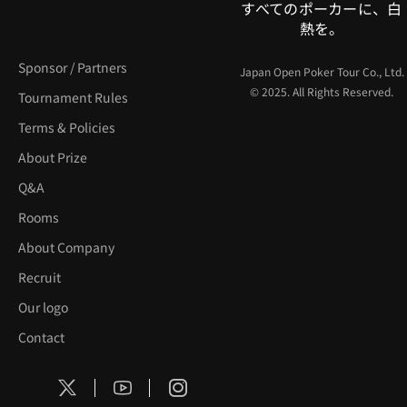
すべてのポーカーに、白
熱を。
Sponsor / Partners
Japan Open Poker Tour Co., Ltd.
© 2025. All Rights Reserved.
Tournament Rules
Terms & Policies
About Prize
Q&A
Rooms
About Company
Recruit
Our logo
Contact