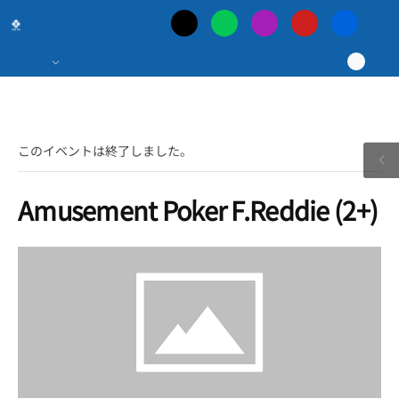
日
本
最
このイベントは終了しました。
大
Amusement Poker F.Reddie (2+)
の
ポ
ー
カ