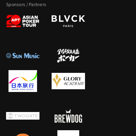
Sponsors / Partners