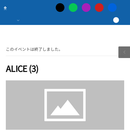
日
本
最
このイベントは終了しました。
大
ALICE (3)
の
ポ
ー
カ