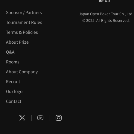
Sponsor / Partners
Japan Open Poker Tour Co., Ltd.
© 2025. All Rights Reserved.
Tournament Rules
Terms & Policies
About Prize
Q&A
Rooms
About Company
Recruit
Our logo
Contact