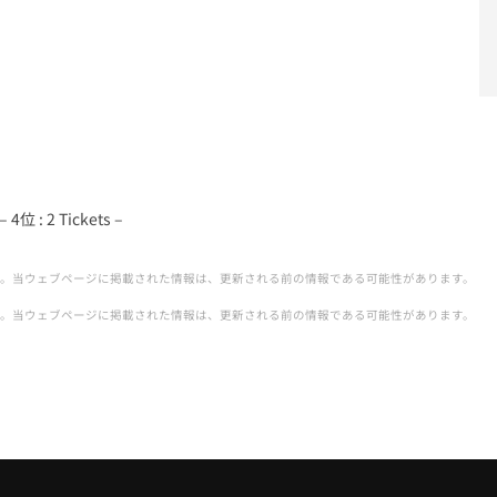
– 4位 : 2 Tickets –
。当ウェブページに掲載された情報は、更新される前の情報である可能性があります。
。当ウェブページに掲載された情報は、更新される前の情報である可能性があります。