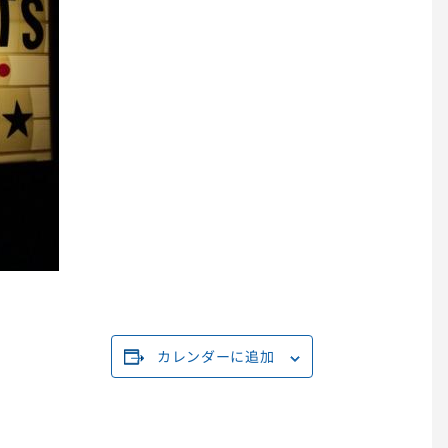
カレンダーに追加