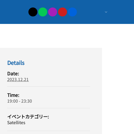
日
本
最
大
Details
の
Date:
2023.12.21
ポ
Time:
ー
19:00 - 23:30
イベントカテゴリー:
カ
Satellites