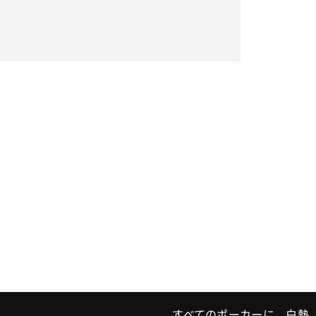
Poker
Tour
すべてのポーカーに、白熱