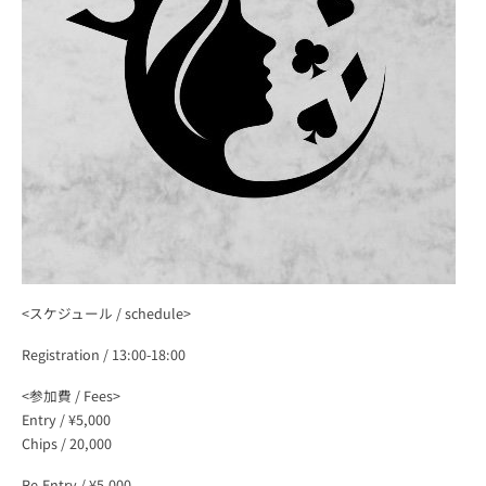
ー
イ
ベ
ン
ト
JOPT
<スケジュール / schedule>
|
Registration / 13:00-18:00
<参加費 / Fees>
Japan
Entry / ¥5,000
Chips / 20,000
Open
Re-Entry / ¥5,000