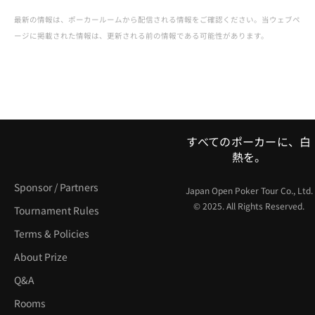
最新の情報は、ポーカールームから配信される情報をご確認ください。当ウェブペ
ージに掲載された情報は、更新される前の情報である可能性があります。
すべてのポーカーに、白
熱を。
Sponsor / Partners
Japan Open Poker Tour Co., Ltd.
© 2025. All Rights Reserved.
Tournament Rules
Terms & Policies
About Prize
Q&A
Rooms