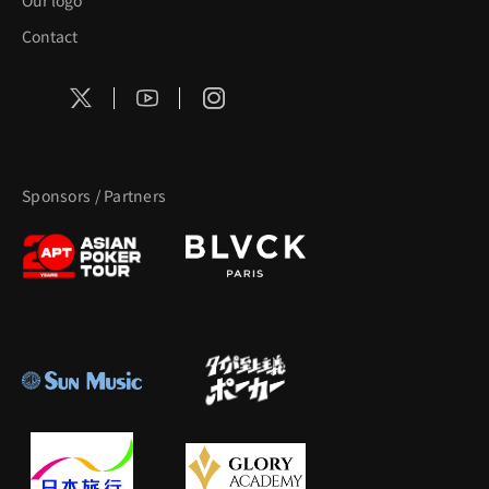
Contact
Sponsors / Partners