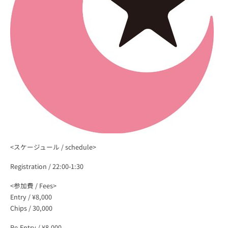
ー
イ
ベ
ン
ト
JOPT
<スケージュール / schedule>
|
Registration / 22:00-1:30
<参加費 / Fees>
Japan
Entry / ¥8,000
Chips / 30,000
Open
Re-Entry / ¥8,000