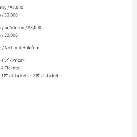
try / ¥3,000
 / 30,000
y or Add-on / ¥3,000
 / 30,000
 / No Limit Hold’em
ズ / Prize>
4 Tickets
1位 : 3 Tickets – 2位 : 1 Ticket –