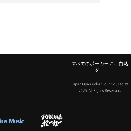
Poker
Tour
すべてのポーカーに、白熱
を。
Japan Open Poker Tour Co., Ltd. ©
2025. All Rights Reserved.