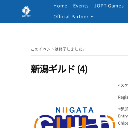
Home
Events
JOPT Games
Official Partner
このイベントは終了しました。
新潟ギルド (4)
<スケ
Regis
<参加費
Entry
Chips