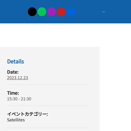
日
本
最
大
Details
の
Date:
2023.12.23
ポ
Time:
ー
15:30 - 21:30
イベントカテゴリー:
カ
Satellites