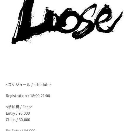
ー
イ
ベ
ン
ト
JOPT
<スケジュール / schedule>
|
Registration / 18:00-21:00
<参加費 / Fees>
Japan
Entry / ¥6,000
Chips / 30,000
Open
Re-Entry / ¥4,000