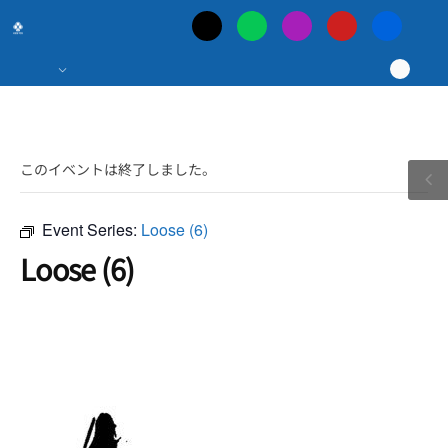
日
本
最
このイベントは終了しました。
大
の
Event Series:
Loose (6)
Loose (6)
ポ
ー
カ