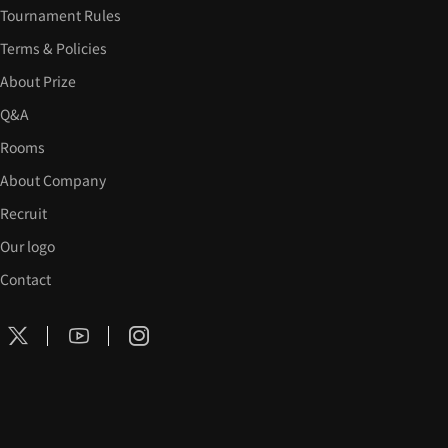
Tournament Rules
Terms & Policies
About Prize
Q&A
Rooms
About Company
Recruit
Our logo
Contact