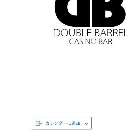
カレンダーに追加