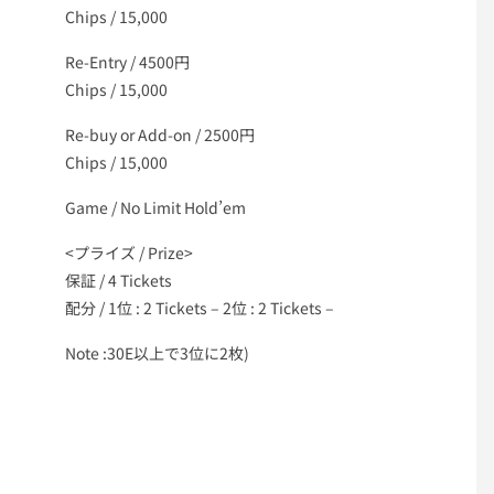
Chips / 15,000
Re-Entry / 4500円
Chips / 15,000
Re-buy or Add-on / 2500円
Chips / 15,000
Game / No Limit Hold’em
<プライズ / Prize>
保証 / 4 Tickets
配分 / 1位 : 2 Tickets – 2位 : 2 Tickets –
Note :30E以上で3位に2枚)