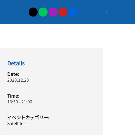
日
本
最
大
Details
の
Date:
2023.12.23
ポ
Time:
ー
13:50 - 21:00
イベントカテゴリー:
カ
Satellites