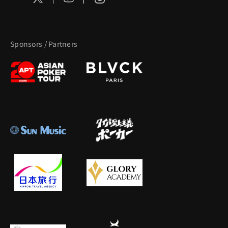
Sponsors / Partners