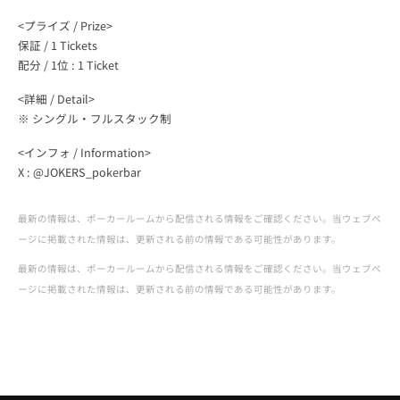
<プライズ / Prize>
Poker
保証 / 1 Tickets
配分 / 1位 : 1 Ticket
Tour
<詳細 / Detail>
※ シングル・フルスタック制
<インフォ / Information>
X : @JOKERS_pokerbar
最新の情報は、ポーカールームから配信される情報をご確認ください。当ウェブペ
ージに掲載された情報は、更新される前の情報である可能性があります。
最新の情報は、ポーカールームから配信される情報をご確認ください。当ウェブペ
ージに掲載された情報は、更新される前の情報である可能性があります。