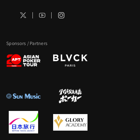
Sponsors / Partners