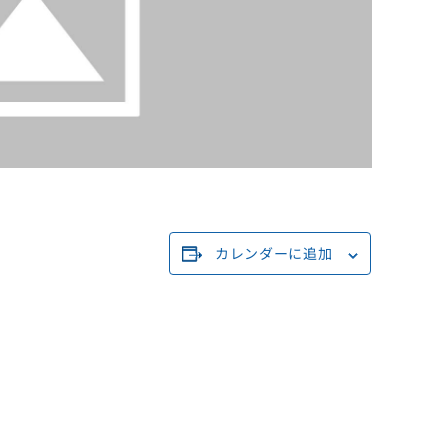
カレンダーに追加