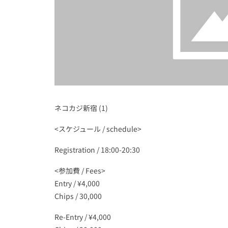
ネコカジ新宿 (1)
<スケジュール / schedule>
Registration / 18:00-20:30
<参加費 / Fees>
Entry / ¥4,000
Chips / 30,000
Re-Entry / ¥4,000