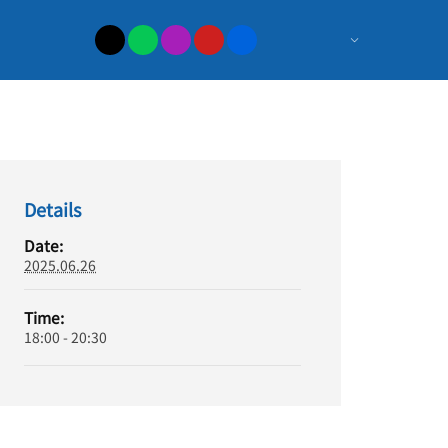
日
本
最
大
Details
の
Date:
2025.06.26
ポ
Time:
ー
18:00 - 20:30
カ