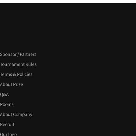
Sponsor / Partners
Tournament Rules
Terms & Policies
About Prize
Q&A
Rooms
About Company
Recruit
Our logo