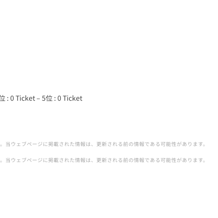
位 : 0 Ticket – 5位 : 0 Ticket
。当ウェブページに掲載された情報は、更新される前の情報である可能性があります。
。当ウェブページに掲載された情報は、更新される前の情報である可能性があります。