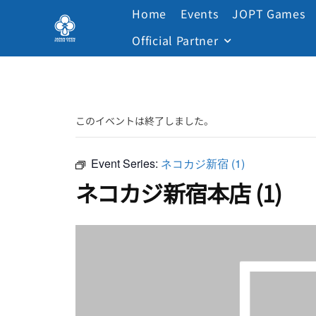
Home
Events
JOPT Games
Official Partner
このイベントは終了しました。
Event Series:
ネコカジ新宿 (1)
ネコカジ新宿本店 (1)