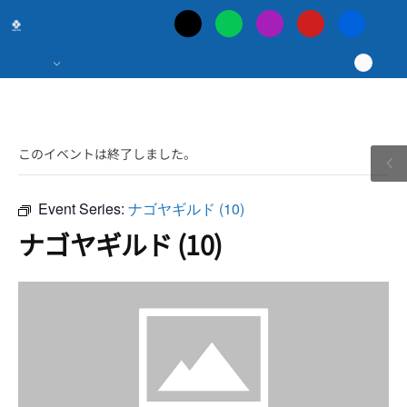
日
本
最
このイベントは終了しました。
大
の
Event Series:
ナゴヤギルド (10)
ナゴヤギルド (10)
ポ
ー
カ