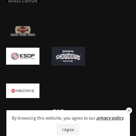
By browsing this website, you agree to our
privacy policy
.
I Agree