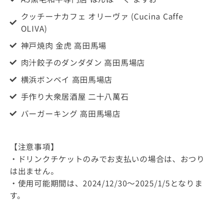
ー
クッチーナカフェ オリーヴァ (Cucina Caffe
イ
OLIVA)
神戸焼肉 金虎 高田馬場
ベ
肉汁餃子のダンダダン 高田馬場店
ン
横浜ボンベイ 高田馬場店
手作り大衆居酒屋 二十八萬石
ト
バーガーキング 高田馬場店
JOPT
【注意事項】
|
・ドリンクチケットのみでお支払いの場合は、おつり
は出ません。
Japan
・使用可能期間は、2024/12/30～2025/1/5となりま
す。
Open