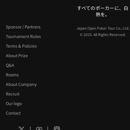
すべてのポーカーに、白
熱を。
Sponsor / Partners
Japan Open Poker Tour Co., Ltd.
© 2025. All Rights Reserved.
Tournament Rules
Terms & Policies
About Prize
Q&A
Rooms
About Company
Recruit
Our logo
Contact