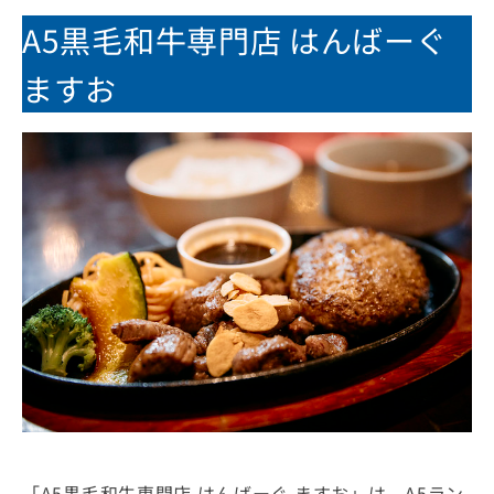
A5黒毛和牛専門店 はんばーぐ
Poker
ますお
Tour
「A5黒毛和牛専門店 はんばーぐ ますお」は、A5ラン