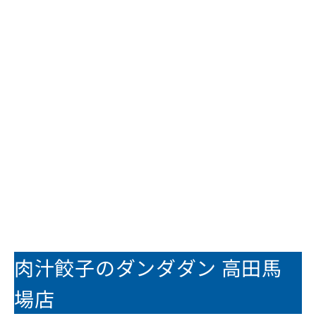
肉汁餃子のダンダダン 高田馬
場店