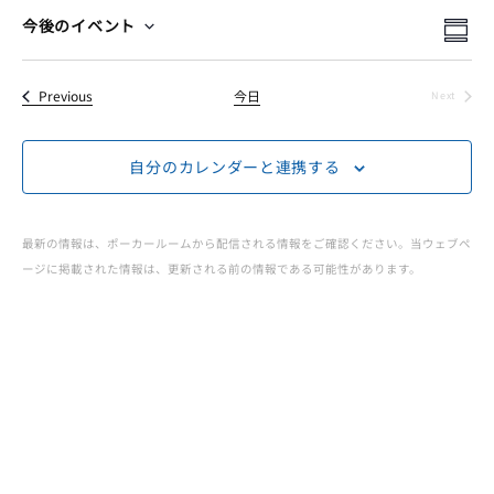
ー
イ
イ
検
今後のイベント
Summ
Select
索
イ
ベ
ベ
date.
イベント
Previous
今日
Next
ン
イベント
ベ
ン
ト
自分のカレンダーと連携する
ト
ン
ビ
を
ュ
ト
最新の情報は、ポーカールームから配信される情報をご確認ください。当ウェブペ
検
ージに掲載された情報は、更新される前の情報である可能性があります。
ー
JOPT
索
ナ
|
ビ
し
ゲ
て
Japan
ー
ナ
Open
シ