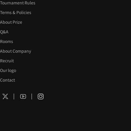
Tournament Rules
Terms & Policies
About Prize
Q&A
Rooms
About Company
Recruit
Our logo
Contact