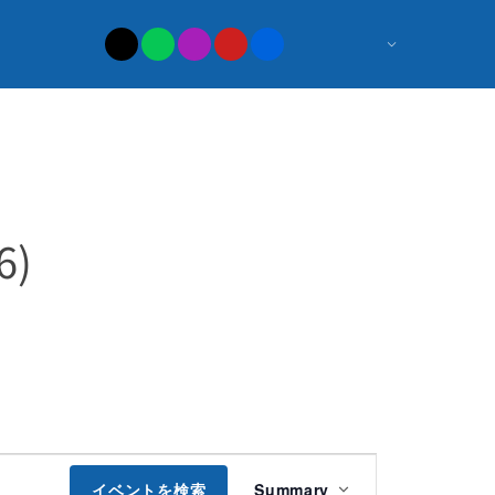
日
本
最
大
6)
の
ポ
ー
カ
イ
イベントを検索
Summary