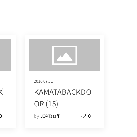
2026.07.31
ズ
KAMATABACKDO
OR (15)
0
by
JOPTstaff
0