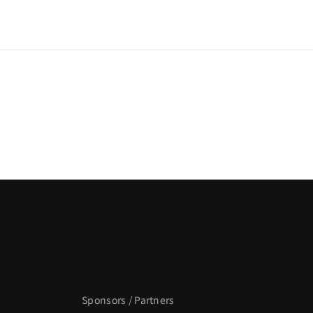
Sponsors / Partners