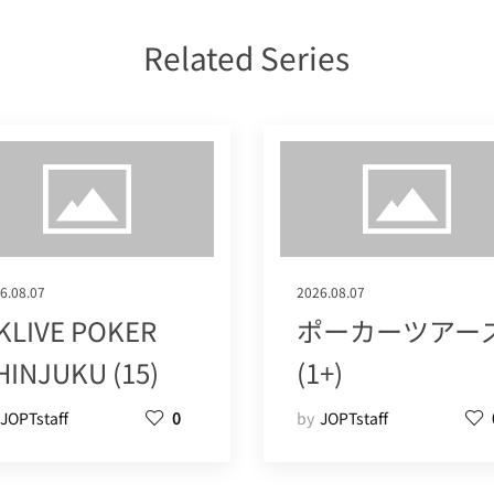
Related Series
6.08.07
2026.08.07
KLIVE POKER
ポーカーツアー
HINJUKU (15)
(1+)
JOPTstaff
0
by
JOPTstaff