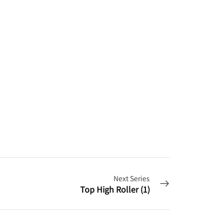
ン
Poker
Tour
Next Series
Top High Roller (1)