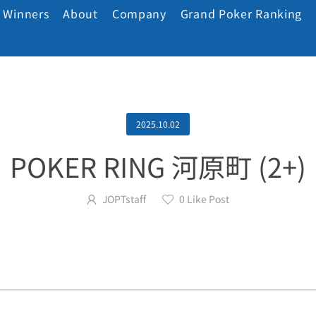
Winners
About
Company
Grand Poker Ranking
2025.10.02
POKER RING 河原町 (2+)
JOPTstaff
0
Like Post