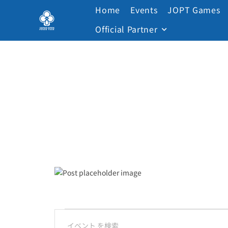
Home
Events
JOPT Games
Official Partner
イ
キ