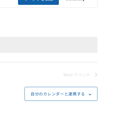
ー
ベ
イ
ン
ト
ベ
ビ
ン
ュ
ー
ト
ナ
Next
イベント
JOPT
ビ
ゲ
|
自分のカレンダーと連携する
ー
Japan
シ
Open
ョ