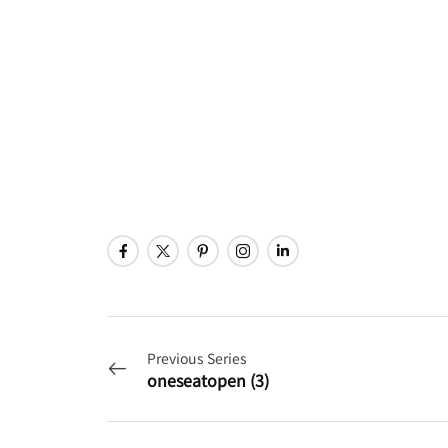
ゲ
ド
で
ー
イ
ベ
シ
ン
ト
ョ
を
ン
検
索
を
し
ま
表
す。
示
Previous Series
oneseatopen (3)