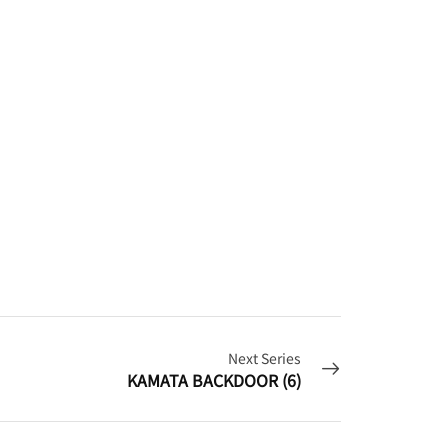
ン
Poker
Tour
Next Series
KAMATA BACKDOOR (6)