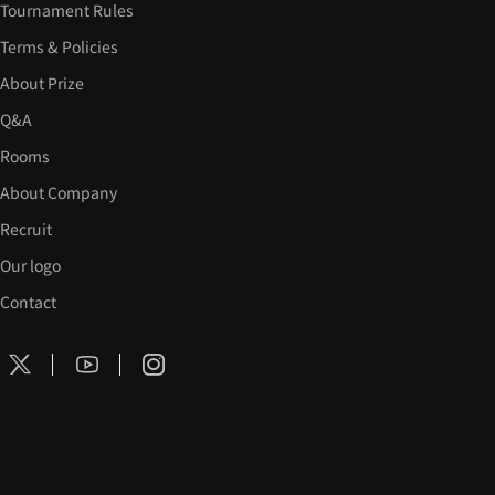
Tournament Rules
Terms & Policies
About Prize
Q&A
Rooms
About Company
Recruit
Our logo
Contact