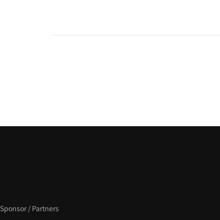
Sponsor / Partners