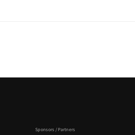
Sponsors / Partners