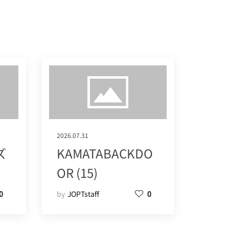
2026.07.31
ズ
KAMATABACKDO
OR (15)
0
by
JOPTstaff
0