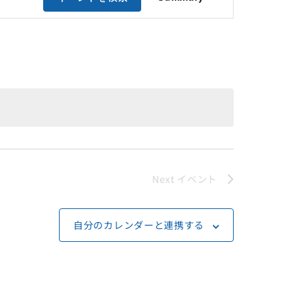
ー
ベ
イ
ン
ト
ベ
ビ
ン
ュ
ー
ト
ナ
Next
イベント
JOPT
ビ
ゲ
|
自分のカレンダーと連携する
ー
Japan
シ
Open
ョ