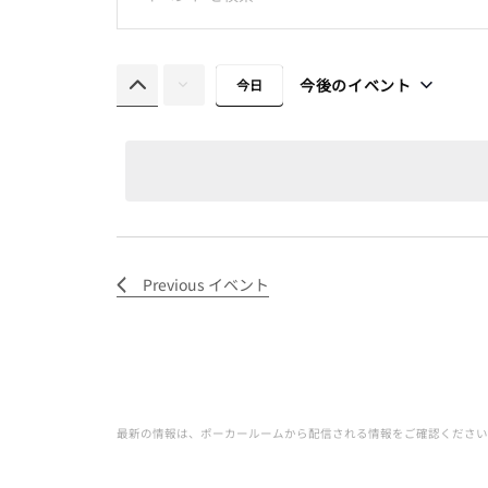
ー
ベ
ワ
ン
ー
今後のイベント
今日
ド
Select
ト
を
date.
入
を
力
検
し
て
索
く
Previous
イベント
だ
し
さ
て
い。
キ
ナ
ー
最新の情報は、ポーカールームから配信される情報をご確認ください
ワ
ビ
ー