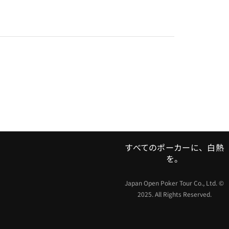
すべてのポーカーに、白熱
を。
Japan Open Poker Tour Co., Ltd. ©
2025. All Rights Reserved.