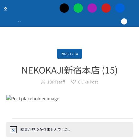
日
本
最
大
2023.12.14
NEKOKAJI新宿本店 (15)
の
JOPTstaff
0
Like Post
ポ
ー
カ
結果が見つかりませんでした。
Notice