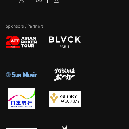
Sponsors / Partners