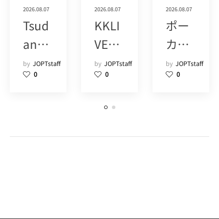
2026.08.07
2026.08.07
2026.08.07
Tsud
KKLI
ポー
anu
VE
カー
ma
POK
ツア
by
JOPTstaff
by
JOPTstaff
by
JOPTstaff
0
0
0
Poke
ER
ーズ
r
SHIN
(1+)
Hous
JUK
e
U
POM
(15)
(9)