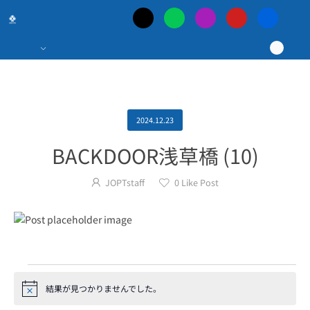
日
本
最
大
2024.12.23
BACKDOOR浅草橋 (10)
の
JOPTstaff
0
Like Post
ポ
ー
カ
結果が見つかりませんでした。
Notice