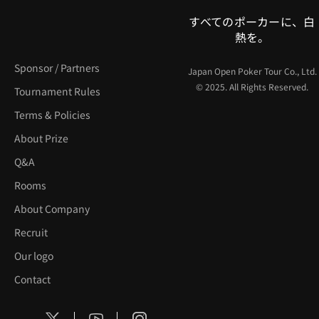
すべてのポーカーに、白
熱を。
Sponsor / Partners
Japan Open Poker Tour Co., Ltd.
© 2025. All Rights Reserved.
Tournament Rules
Terms & Policies
About Prize
Q&A
Rooms
About Company
Recruit
Our logo
Contact