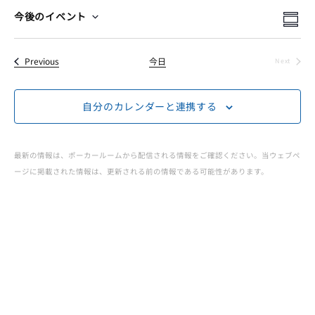
ー
イ
イ
検
今後のイベント
Summ
Select
索
イ
ベ
ベ
date.
イベント
Previous
今日
Next
ン
イベント
ベ
ン
ト
自分のカレンダーと連携する
ト
ン
ビ
を
ュ
ト
最新の情報は、ポーカールームから配信される情報をご確認ください。当ウェブペ
検
ージに掲載された情報は、更新される前の情報である可能性があります。
ー
JOPT
索
ナ
|
ビ
し
ゲ
て
Japan
ー
ナ
Open
シ