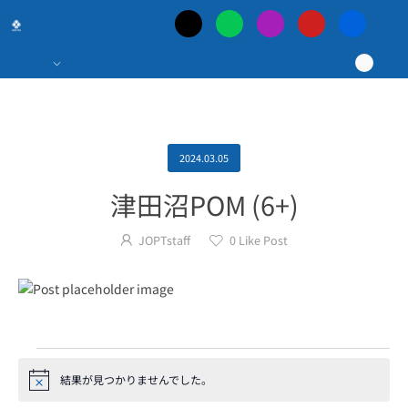
日
本
最
大
2024.03.05
津田沼POM (6+)
の
JOPTstaff
0
Like Post
ポ
ー
カ
結果が見つかりませんでした。
Notice