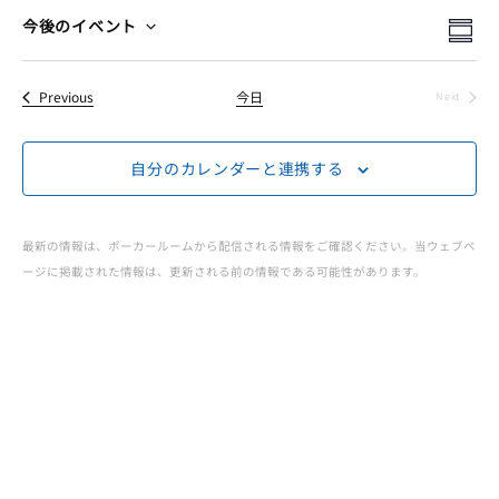
ー
イ
イ
検
今後のイベント
Summ
Select
索
イ
ベ
ベ
date.
イベント
Previous
今日
Next
ン
イベント
ベ
ン
ト
自分のカレンダーと連携する
ト
ン
ビ
を
ュ
ト
最新の情報は、ポーカールームから配信される情報をご確認ください。当ウェブペ
検
ージに掲載された情報は、更新される前の情報である可能性があります。
ー
JOPT
索
ナ
|
ビ
し
ゲ
て
Japan
ー
ナ
Open
シ