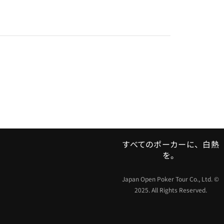
すべてのポーカーに、白熱
を。
Japan Open Poker Tour Co., Ltd. ©
2025. All Rights Reserved.