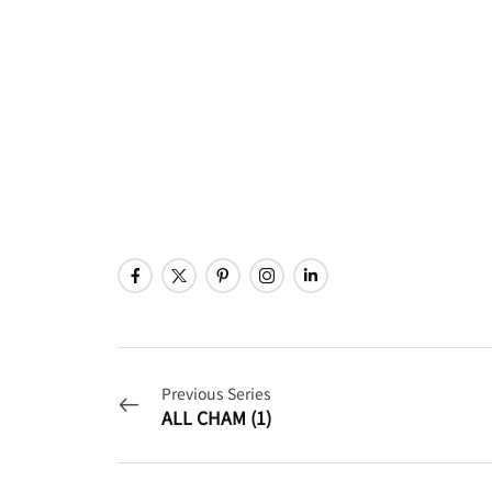
ゲ
ド
で
ー
イ
ベ
シ
ン
ト
ョ
を
ン
検
索
を
し
ま
表
す。
示
Previous Series
ALL CHAM (1)