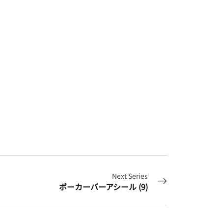
ン
Poker
Tour
Next Series
ポーカーバーアシール (9)