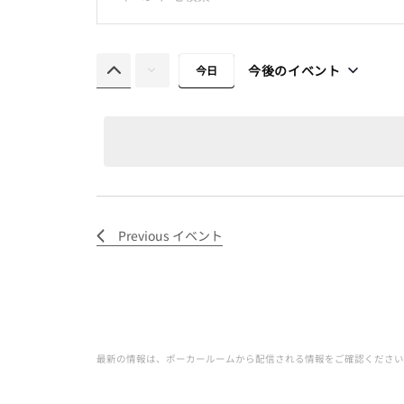
ー
ベ
ワ
ン
ー
今後のイベント
今日
ド
Select
ト
を
date.
入
を
力
検
し
て
索
く
Previous
イベント
だ
し
さ
て
い。
キ
ナ
ー
最新の情報は、ポーカールームから配信される情報をご確認ください
ワ
ビ
ー