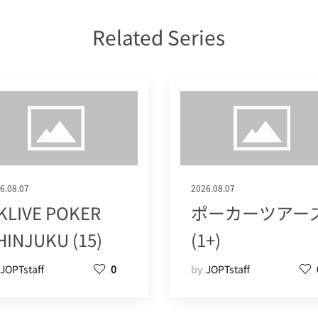
Related Series
6.08.07
2026.08.07
KLIVE POKER
ポーカーツアー
HINJUKU (15)
(1+)
JOPTstaff
0
by
JOPTstaff