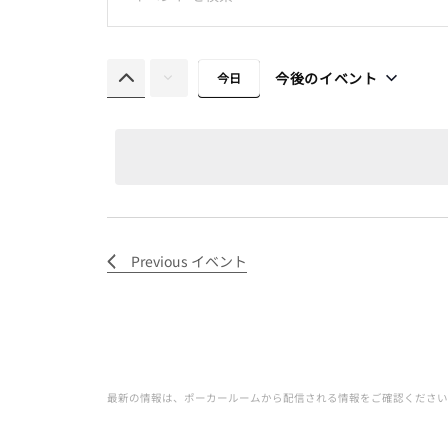
ー
ベ
ワ
ン
ー
今後のイベント
今日
ド
Select
ト
を
date.
入
を
力
検
し
て
索
く
Previous
イベント
だ
し
さ
て
い。
キ
ナ
ー
最新の情報は、ポーカールームから配信される情報をご確認ください
ワ
ビ
ー