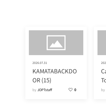
2026.07.31
202
KAMATABACKDO
C
OR (15)
T
by
JOPTstaff
0
by