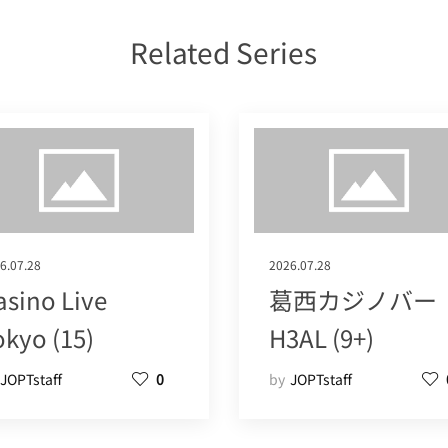
Related Series
6.07.28
2026.07.28
asino Live
葛西カジノバー
okyo (15)
H3AL (9+)
JOPTstaff
0
by
JOPTstaff