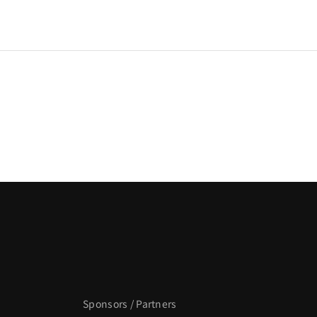
Sponsors / Partners