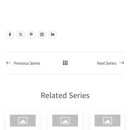
ビ
ョ
Poker
ゲ
ン
Tour
ー
シ
ョ
Previous Series
Next Series
ン
を
Related Series
表
示