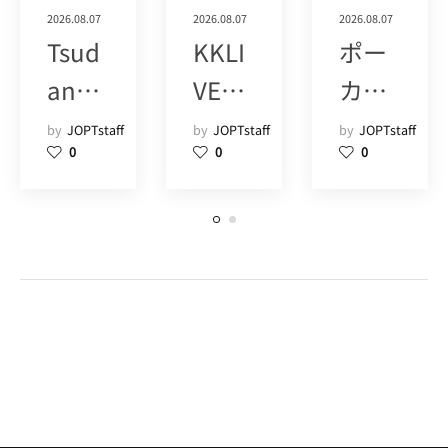
2026.08.07
2026.08.07
2026.08.07
Tsud
KKLI
ポー
anu
VE
カー
ma
POK
ツア
by
JOPTstaff
by
JOPTstaff
by
JOPTstaff
0
0
0
Poke
ER
ーズ
r
SHIN
(1+)
Hous
JUK
e
U
POM
(15)
(9)