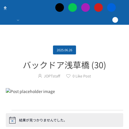
日
本
最
大
2025.06.26
バックドア浅草橋 (30)
の
JOPTstaff
0
Like Post
ポ
ー
カ
結果が見つかりませんでした。
Notice