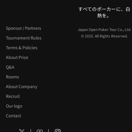
すべてのポーカーに、白
熱を。
Sponsor / Partners
Japan Open Poker Tour Co., Ltd.
© 2025. All Rights Reserved.
Tournament Rules
Terms & Policies
About Prize
Q&A
Rooms
About Company
Recruit
Our logo
Contact