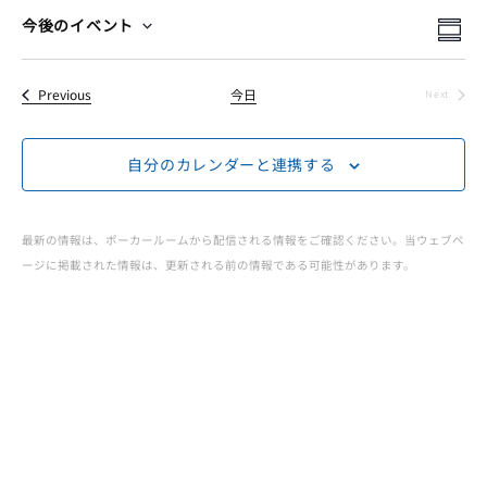
ー
イ
イ
検
今後のイベント
Summ
Select
索
イ
ベ
ベ
date.
イベント
Previous
今日
Next
ン
イベント
ベ
ン
ト
自分のカレンダーと連携する
ト
ン
ビ
を
ュ
ト
最新の情報は、ポーカールームから配信される情報をご確認ください。当ウェブペ
検
ージに掲載された情報は、更新される前の情報である可能性があります。
ー
JOPT
索
ナ
|
ビ
し
ゲ
て
Japan
ー
ナ
Open
シ