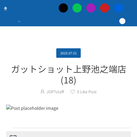
日
本
最
大
2025.07.01
ガットショット上野池之端店
の
(18)
ポ
JOPTstaff
0
Like Post
ー
カ