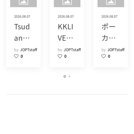
2026.08.07
2026.08.07
2026.08.07
Tsud
KKLI
ポー
anu
VE
カー
ma
POK
ツア
by
JOPTstaff
by
JOPTstaff
by
JOPTstaff
0
0
0
Poke
ER
ーズ
r
SHIN
(1+)
Hous
JUK
e
U
POM
(15)
(9)