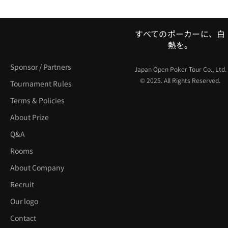
すべてのポーカーに、白
熱を。
Sponsor / Partners
Japan Open Poker Tour Co., Ltd.
© 2025. All Rights Reserved.
Tournament Rules
Terms & Policies
About Prize
Q&A
Rooms
About Company
Recruit
Our logo
Contact