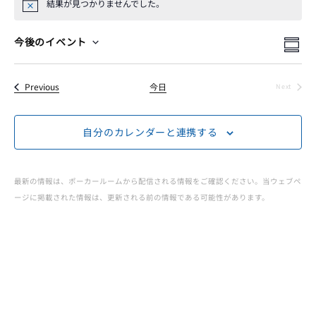
ー
結果が見つかりませんでした。
Notice
イ
イ
イ
検
今後のイベント
Summ
Select
索
ベ
ベ
ベ
date.
イベント
Previous
今日
Next
ン
イベント
ン
ン
ト
自分のカレンダーと連携する
ト
ビ
ト
を
ュ
最新の情報は、ポーカールームから配信される情報をご確認ください。当ウェブペ
JOPT
検
ージに掲載された情報は、更新される前の情報である可能性があります。
ー
|
索
ナ
ビ
し
Japan
ゲ
て
Open
ー