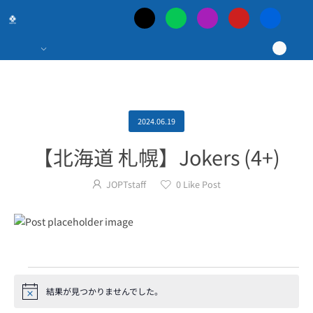
日
本
最
大
2024.06.19
【北海道 札幌】Jokers (4+)
の
JOPTstaff
0
Like Post
ポ
ー
カ
結果が見つかりませんでした。
Notice