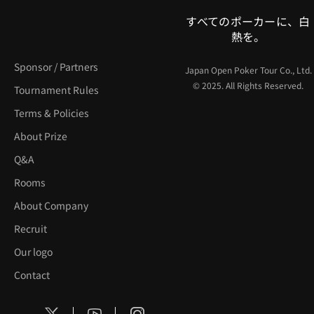
すべてのポーカーに、白
熱を。
Sponsor / Partners
Japan Open Poker Tour Co., Ltd.
© 2025. All Rights Reserved.
Tournament Rules
Terms & Policies
About Prize
Q&A
Rooms
About Company
Recruit
Our logo
Contact