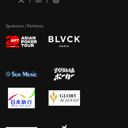
Sponsors / Partners