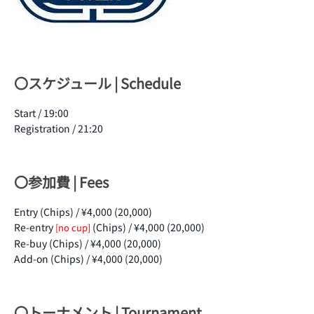
ー
イ
ベ
〇スケジュール | Schedule
ン
Start / 19:00
Registration / 21:20
ト
〇参加費 | Fees
JOPT
Entry (Chips) / ¥4,000 (20,000)
|
Re-entry
(Chips) / ¥4,000 (20,000)
[no cup]
Re-buy (Chips) / ¥4,000 (20,000)
Add-on (Chips) / ¥4,000 (20,000)
Japan
Open
〇トーナメント | Tournament