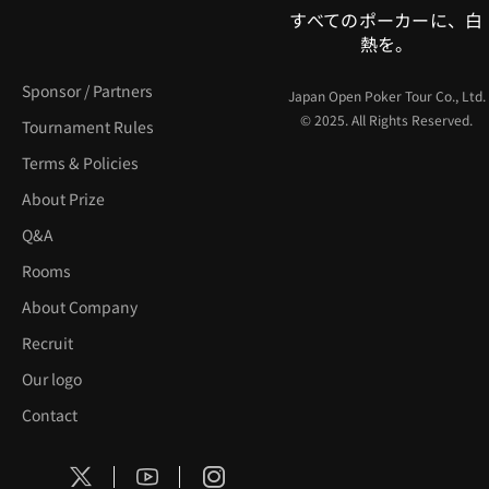
すべてのポーカーに、白
熱を。
Sponsor / Partners
Japan Open Poker Tour Co., Ltd.
© 2025. All Rights Reserved.
Tournament Rules
Terms & Policies
About Prize
Q&A
Rooms
About Company
Recruit
Our logo
Contact