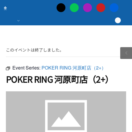
日
本
最
このイベントは終了しました。
大
の
Event Series:
POKER RING 河原町店（2+）
POKER RING 河原町店（2+）
ポ
ー
カ