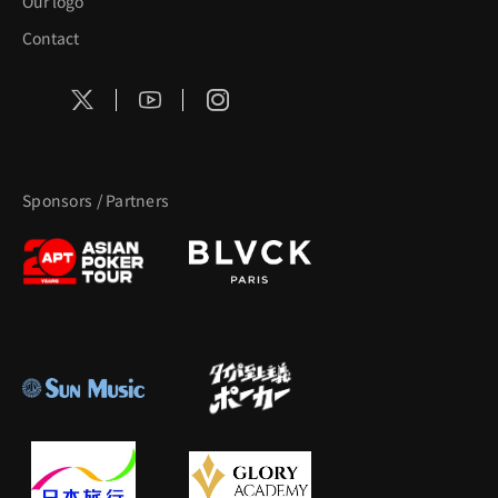
Our logo
Contact
Sponsors / Partners