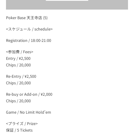
ー
イ
Poker Base 天王寺店 (5)
<スケジュール / schedule>
ベ
Registration / 18:00-21:00
ン
<参加費 / Fees>
Entry / ¥2,500
ト
Chips / 20,000
Re-Entry / ¥2,500
JOPT
Chips / 20,000
Re-buy or Add-on / ¥2,000
|
Chips / 20,000
Japan
Game / No Limit Hold’em
<プライズ / Prize>
Open
保証 / 5 Tickets