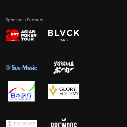
Sponsors / Partners