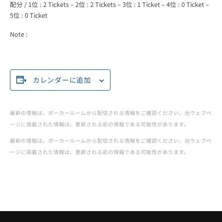
配分 / 1位 : 2 Tickets – 2位 : 2 Tickets – 3位 : 1 Ticket – 4位 : 0 Ticket –
5位 : 0 Ticket
Poker
Note :
Tour
カレンダーに追加
最新の情報は、ポーカールームから配信される情報をご確認ください。当ウェブペ
ージに掲載された情報は、更新される前の情報である可能性があります。
最新の情報は、ポーカールームから配信される情報をご確認ください。当ウェブペ
ージに掲載された情報は、更新される前の情報である可能性があります。