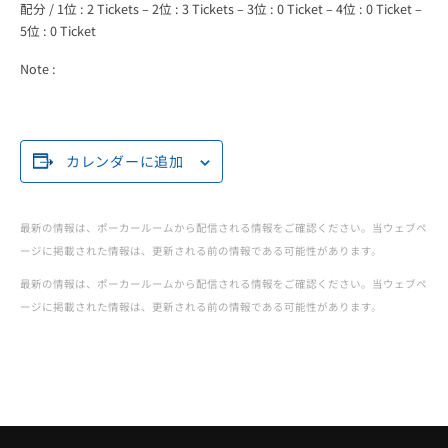
配分 / 1位 : 2 Tickets – 2位 : 3 Tickets – 3位 : 0 Ticket – 4位 : 0 Ticket –
5位 : 0 Ticket
Poker
Note :
Tour
カレンダーに追加
最新の情報は、ポーカールームから配信される情報をご確認ください。当ウェブペ
ージに掲載された情報は、更新される前の情報である可能性があります。
最新の情報は、ポーカールームから配信される情報をご確認ください。当ウェブペ
ージに掲載された情報は、更新される前の情報である可能性があります。