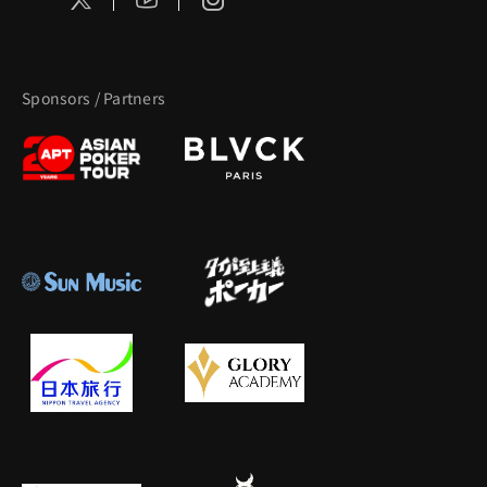
Sponsors / Partners