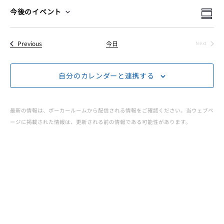
ー
イ
イ
検
今後のイベント
Summ
Select
索
イ
ベ
ベ
date.
イベント
Previous
今日
Next
ン
イベント
ベ
ン
ト
自分のカレンダーと連携する
ト
ン
ビ
を
ュ
ト
最新の情報は、ポーカールームから配信される情報をご確認ください。当ウェブペ
検
ージに掲載された情報は、更新される前の情報である可能性があります。
ー
JOPT
索
ナ
|
ビ
し
ゲ
て
Japan
ー
ナ
Open
シ