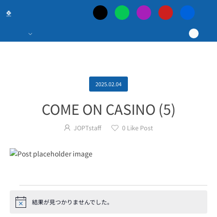
日
本
最
大
2025.02.04
COME ON CASINO (5)
の
JOPTstaff
0
Like Post
ポ
ー
カ
結果が見つかりませんでした。
Notice