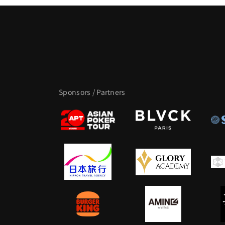
Sponsors / Partners