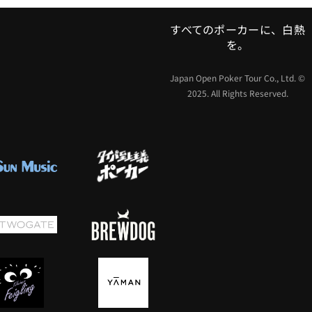
すべてのポーカーに、白熱
を。
Japan Open Poker Tour Co., Ltd. ©
2025. All Rights Reserved.