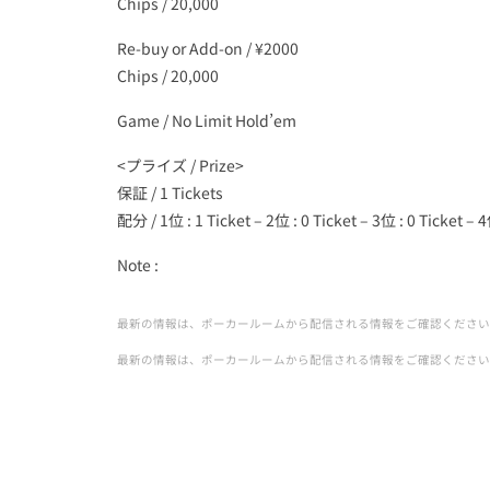
Chips / 20,000
Re-buy or Add-on / ¥2000
Chips / 20,000
Game / No Limit Hold’em
<プライズ / Prize>
保証 / 1 Tickets
配分 / 1位 : 1 Ticket – 2位 : 0 Ticket – 3位 : 0 Ticket – 4
Note :
最新の情報は、ポーカールームから配信される情報をご確認ください
最新の情報は、ポーカールームから配信される情報をご確認ください