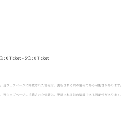
位 : 0 Ticket – 5位 : 0 Ticket
。当ウェブページに掲載された情報は、更新される前の情報である可能性があります。
。当ウェブページに掲載された情報は、更新される前の情報である可能性があります。