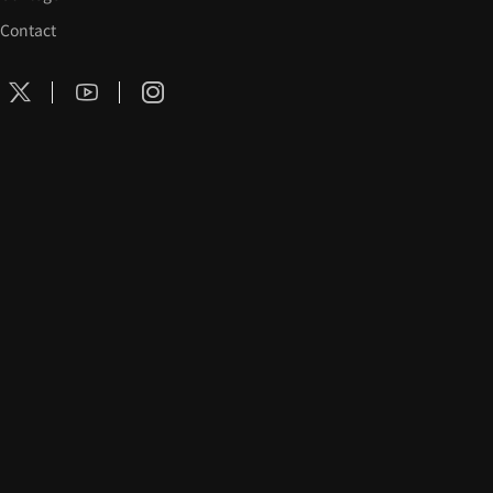
Contact