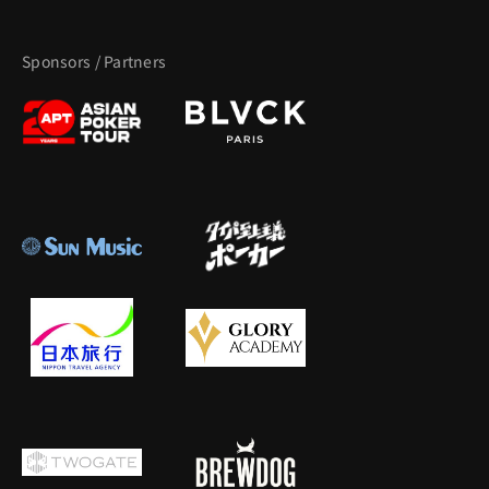
Sponsors / Partners