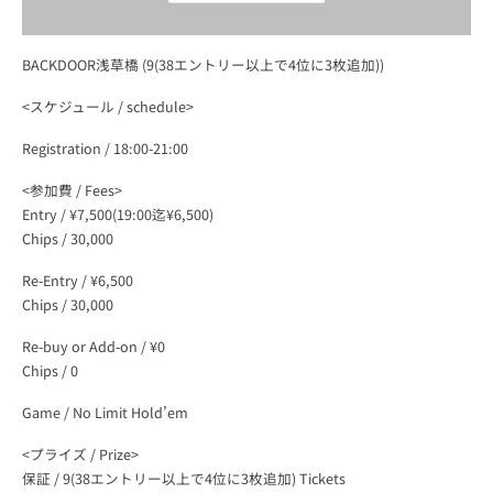
ー
イ
BACKDOOR浅草橋 (9(38エントリー以上で4位に3枚追加))
<スケジュール / schedule>
ベ
Registration / 18:00-21:00
ン
<参加費 / Fees>
Entry / ¥7,500(19:00迄¥6,500)
ト
Chips / 30,000
Re-Entry / ¥6,500
JOPT
Chips / 30,000
Re-buy or Add-on / ¥0
|
Chips / 0
Japan
Game / No Limit Hold’em
<プライズ / Prize>
Open
保証 / 9(38エントリー以上で4位に3枚追加) Tickets