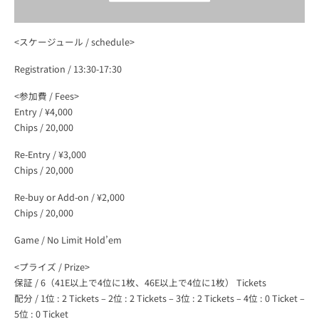
ー
イ
<スケージュール / schedule>
Registration / 13:30-17:30
ベ
<参加費 / Fees>
Entry / ¥4,000
ン
Chips / 20,000
ト
Re-Entry / ¥3,000
Chips / 20,000
JOPT
Re-buy or Add-on / ¥2,000
Chips / 20,000
|
Game / No Limit Hold’em
Japan
<プライズ / Prize>
保証 / 6（41E以上で4位に1枚、46E以上で4位に1枚） Tickets
配分 / 1位 : 2 Tickets – 2位 : 2 Tickets – 3位 : 2 Tickets – 4位 : 0 Ticket –
Open
5位 : 0 Ticket