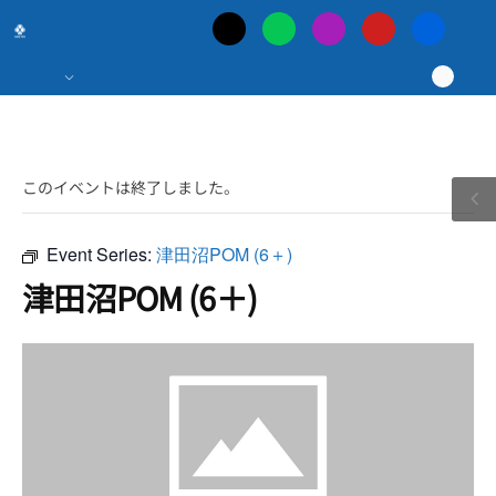
日
本
最
このイベントは終了しました。
大
の
Event Series:
津田沼POM (6＋)
津田沼POM (6＋)
ポ
ー
カ