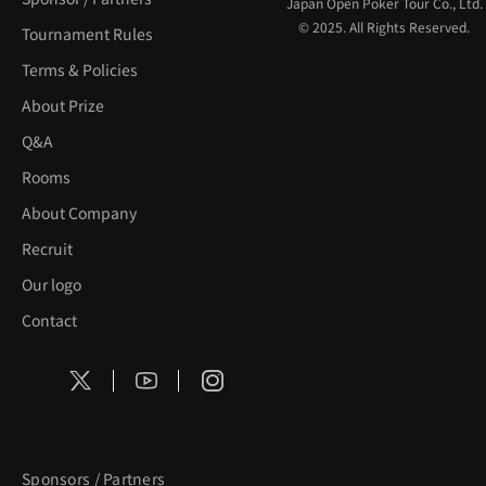
Japan Open Poker Tour Co., Ltd.
© 2025. All Rights Reserved.
Tournament Rules
Terms & Policies
About Prize
Q&A
Rooms
About Company
Recruit
Our logo
Contact
Sponsors / Partners