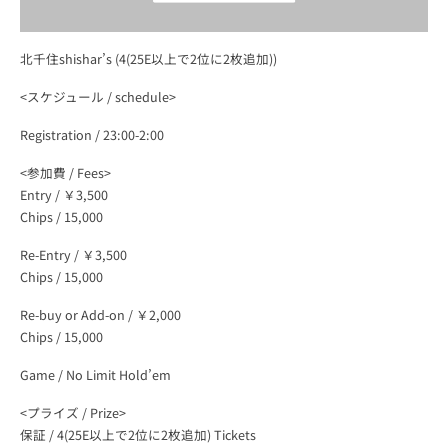
ー
イ
北千住shishar’s (4(25E以上で2位に2枚追加))
<スケジュール / schedule>
ベ
Registration / 23:00-2:00
ン
<参加費 / Fees>
Entry / ￥3,500
ト
Chips / 15,000
Re-Entry / ￥3,500
JOPT
Chips / 15,000
Re-buy or Add-on / ￥2,000
|
Chips / 15,000
Japan
Game / No Limit Hold’em
<プライズ / Prize>
Open
保証 / 4(25E以上で2位に2枚追加) Tickets