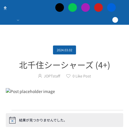
日
本
最
大
2024.03.02
北千住シーシャーズ (4+)
の
JOPTstaff
0
Like Post
ポ
ー
カ
結果が見つかりませんでした。
Notice