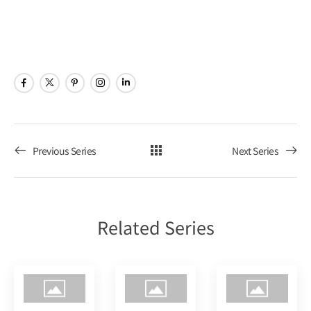
ビ
ョ
Poker
ゲ
ン
Tour
ー
シ
ョ
Previous Series
Next Series
ン
を
Related Series
表
示