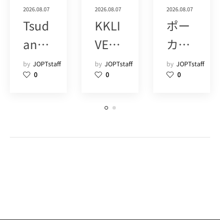
2026.08.07
2026.08.07
2026.08.07
Tsud
KKLI
ポー
anu
VE
カー
ma
POK
ツア
by
JOPTstaff
by
JOPTstaff
by
JOPTstaff
0
0
0
Poke
ER
ーズ
r
SHIN
(1+)
Hous
JUK
e
U
POM
(15)
(9)