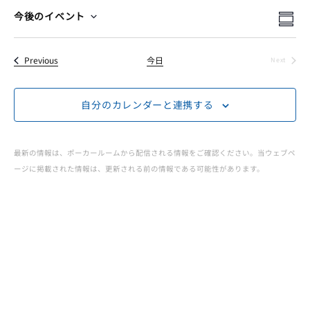
ー
イ
イ
検
今後のイベント
Summ
Select
索
イ
ベ
ベ
date.
イベント
Previous
今日
Next
ン
イベント
ベ
ン
ト
自分のカレンダーと連携する
ト
ン
ビ
を
ュ
ト
最新の情報は、ポーカールームから配信される情報をご確認ください。当ウェブペ
検
ージに掲載された情報は、更新される前の情報である可能性があります。
ー
JOPT
索
ナ
|
ビ
し
ゲ
て
Japan
ー
ナ
Open
シ