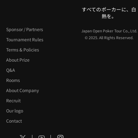
すべてのポーカーに、白
熱を。
Sponsor / Partners
Japan Open Poker Tour Co., Ltd.
© 2025. All Rights Reserved.
Tournament Rules
Terms & Policies
About Prize
Q&A
Rooms
About Company
Recruit
Our logo
Contact