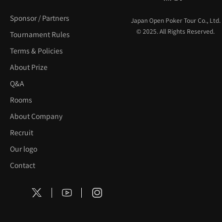
Sponsor / Partners
Japan Open Poker Tour Co., Ltd.
© 2025. All Rights Reserved.
Tournament Rules
Terms & Policies
About Prize
Q&A
Rooms
About Company
Recruit
Our logo
Contact