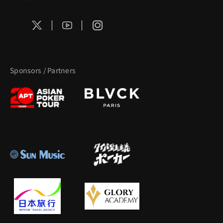
Sponsors / Partners