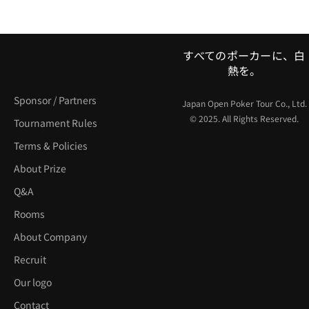
すべてのポーカーに、白
熱を。
Sponsor / Partners
Japan Open Poker Tour Co., Ltd.
© 2025. All Rights Reserved.
Tournament Rules
Terms & Policies
About Prize
Q&A
Rooms
About Company
Recruit
Our logo
Contact