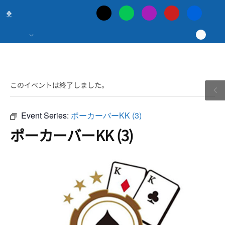
日
本
最
このイベントは終了しました。
大
の
Event Series:
ポーカーバーKK (3)
ポーカーバーKK (3)
ポ
ー
カ