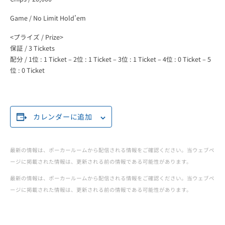
Poker
Game / No Limit Hold’em
<プライズ / Prize>
Tour
保証 / 3 Tickets
配分 / 1位 : 1 Ticket – 2位 : 1 Ticket – 3位 : 1 Ticket – 4位 : 0 Ticket – 5
位 : 0 Ticket
カレンダーに追加
最新の情報は、ポーカールームから配信される情報をご確認ください。当ウェブペ
ージに掲載された情報は、更新される前の情報である可能性があります。
最新の情報は、ポーカールームから配信される情報をご確認ください。当ウェブペ
ージに掲載された情報は、更新される前の情報である可能性があります。