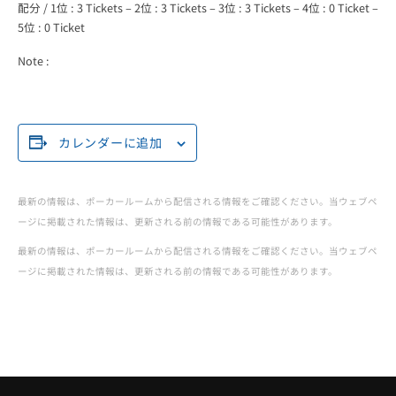
配分 / 1位 : 3 Tickets – 2位 : 3 Tickets – 3位 : 3 Tickets – 4位 : 0 Ticket –
5位 : 0 Ticket
Poker
Note :
Tour
カレンダーに追加
最新の情報は、ポーカールームから配信される情報をご確認ください。当ウェブペ
ージに掲載された情報は、更新される前の情報である可能性があります。
最新の情報は、ポーカールームから配信される情報をご確認ください。当ウェブペ
ージに掲載された情報は、更新される前の情報である可能性があります。