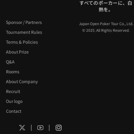
すべてのポーカーに、白
熱を。
Sponsor / Partners
Japan Open Poker Tour Co., Ltd.
© 2025. All Rights Reserved.
Tournament Rules
Terms & Policies
About Prize
Q&A
Rooms
About Company
Recruit
Our logo
Contact