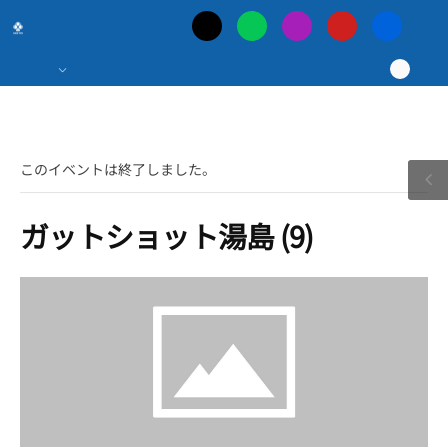
日
本
最
このイベントは終了しました。
大
ガットショット湯島 (9)
の
ポ
ー
カ