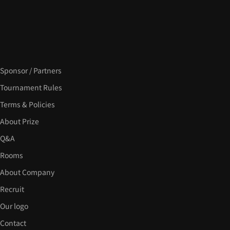
Sponsor / Partners
Tournament Rules
Terms & Policies
About Prize
Q&A
Rooms
About Company
Recruit
Our logo
Contact