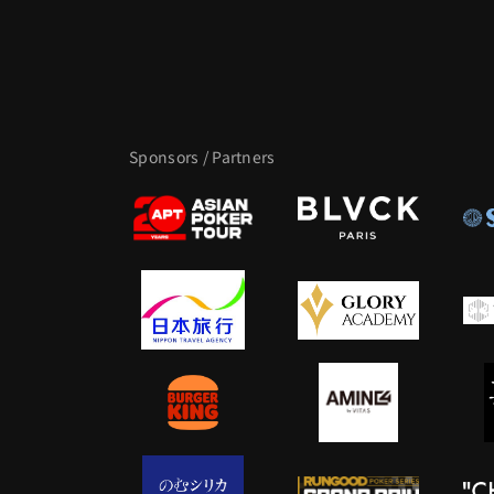
Sponsors / Partners