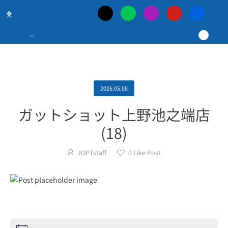
日
本
最
大
2026.05.08
ガットショット上野池之端店
の
(18)
ポ
JOPTstaff
0
Like Post
ー
カ