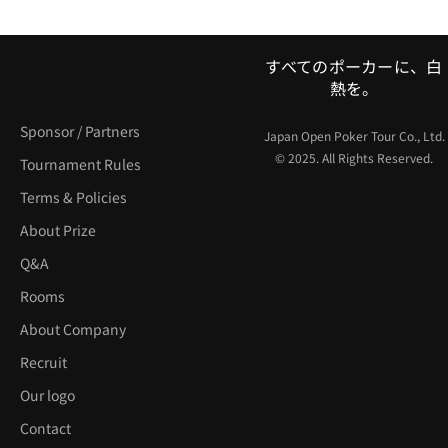
すべてのポーカーに、白
熱を。
Sponsor / Partners
Japan Open Poker Tour Co., Ltd.
© 2025. All Rights Reserved.
Tournament Rules
Terms & Policies
About Prize
Q&A
Rooms
About Company
Recruit
Our logo
Contact