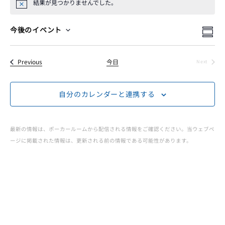
ー
結果が見つかりませんでした。
Notice
イ
イ
イ
検
今後のイベント
Summ
Select
索
ベ
ベ
ベ
date.
イベント
Previous
今日
Next
ン
イベント
ン
ン
ト
自分のカレンダーと連携する
ト
ビ
ト
を
ュ
最新の情報は、ポーカールームから配信される情報をご確認ください。当ウェブペ
JOPT
検
ージに掲載された情報は、更新される前の情報である可能性があります。
ー
|
索
ナ
ビ
し
Japan
ゲ
て
Open
ー