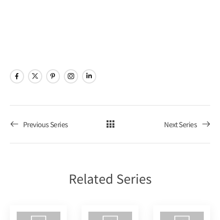
ナ
シ
Poker
ビ
ョ
Tour
ゲ
ン
ー
シ
ョ
Previous Series
Next Series
ン
を
Related Series
表
示