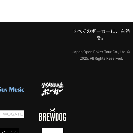
すべてのポーカーに、白熱
を。
Japan Open Poker Tour Co., Ltd. ©
2025. All Rights Reserved.