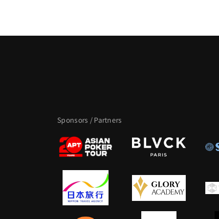
Sponsors / Partners