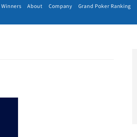
Winners
About
Company
Grand Poker Ranking