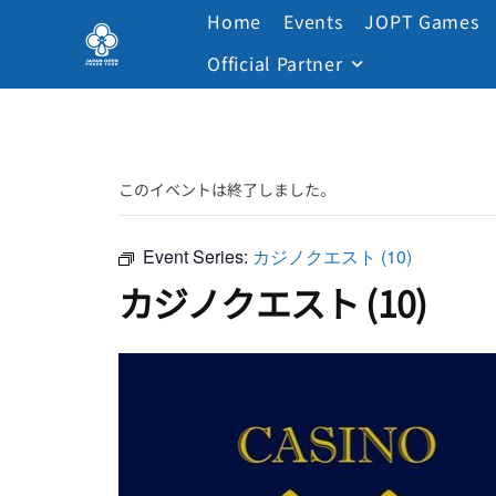
Home
Events
JOPT Games
Official Partner
このイベントは終了しました。
Event Series:
カジノクエスト (10)
カジノクエスト (10)