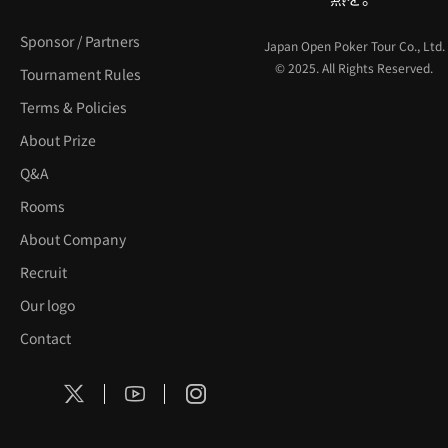
Sponsor / Partners
Japan Open Poker Tour Co., Ltd.
© 2025. All Rights Reserved.
Tournament Rules
Terms & Policies
About Prize
Q&A
Rooms
About Company
Recruit
Our logo
Contact