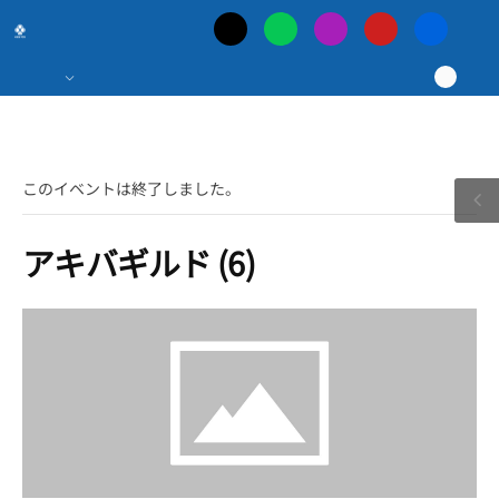
日
本
最
このイベントは終了しました。
大
アキバギルド (6)
の
ポ
ー
カ