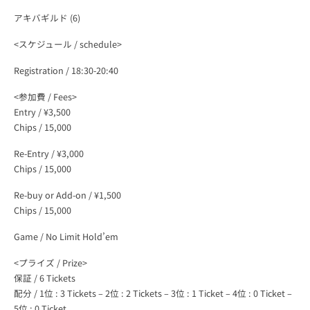
ー
アキバギルド (6)
イ
<スケジュール / schedule>
Registration / 18:30-20:40
ベ
<参加費 / Fees>
ン
Entry / ¥3,500
Chips / 15,000
ト
Re-Entry / ¥3,000
Chips / 15,000
JOPT
Re-buy or Add-on / ¥1,500
Chips / 15,000
|
Game / No Limit Hold’em
Japan
<プライズ / Prize>
保証 / 6 Tickets
配分 / 1位 : 3 Tickets – 2位 : 2 Tickets – 3位 : 1 Ticket – 4位 : 0 Ticket –
Open
5位 : 0 Ticket