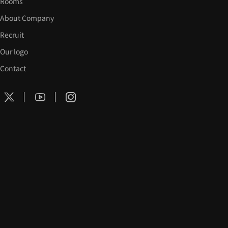
Rooms
About Company
Recruit
Our logo
Contact