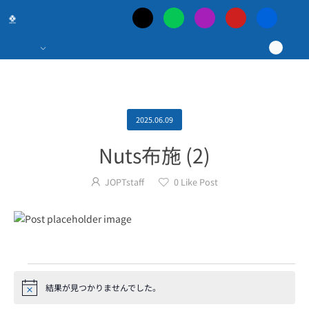
日
本
最
大
2025.06.09
Nuts布施 (2)
の
JOPTstaff
0
Like Post
ポ
ー
カ
結果が見つかりませんでした。
Notice