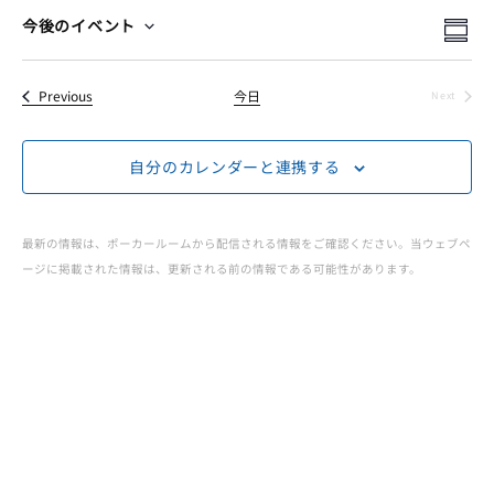
ー
イ
イ
検
今後のイベント
Summ
Select
索
イ
ベ
ベ
date.
イベント
Previous
今日
Next
ン
イベント
ベ
ン
ト
自分のカレンダーと連携する
ト
ン
ビ
を
ュ
ト
最新の情報は、ポーカールームから配信される情報をご確認ください。当ウェブペ
検
ージに掲載された情報は、更新される前の情報である可能性があります。
ー
JOPT
索
ナ
|
ビ
し
ゲ
て
Japan
ー
ナ
Open
シ