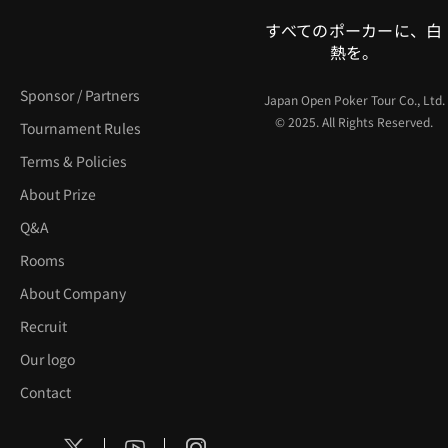
すべてのポーカーに、白
熱を。
Sponsor / Partners
Japan Open Poker Tour Co., Ltd.
© 2025. All Rights Reserved.
Tournament Rules
Terms & Policies
About Prize
Q&A
Rooms
About Company
Recruit
Our logo
Contact